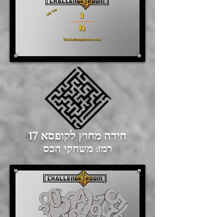
חידה מחוץ לקופסא
17
רמז: משחקי הכס