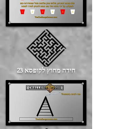
חידה מחוץ לקופסא 23