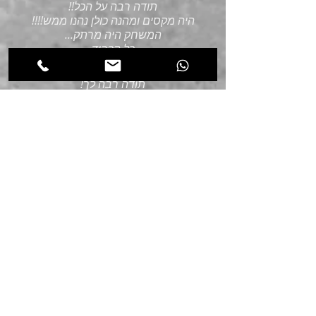
תודה רבה על הכל!!
היה מקסים ומהנה כולן נהנו ממש!!!!
המשחק היה מרתק...
כל הכבוד
ותודה שוב!!
תודה רבה לך!
הצלחת לגבש אותנו ולגרות אותנו
אינטלקטואלית בטווח גילאים מאוד רחב!
שומרים אותכם בזיכרון לפעם הבאה
וכהמלצות!
שבת שלום🙏🏽
תודה ענקית ציקי.
היה מדהים!
כולם נהנו מאוד ולגמרי שדרגתם את
האירוע. תודה! אמליץ עליכם כמובן.
שבוע טוב
המון המון תודה
המשחק היה מושקע ומקורי וכולם מאוד
נהנו ודיברו על זה
כייף להכיר, בטוחה שעוד ניפגש 🙏